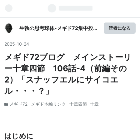
生執の思考球体-メギド72集中投稿
読者になる
中！
2025
-
10
-
24
メギド72ブログ メインストーリ
ー十章四節 106話-4（前編その
2）「スナッフエルにサイコエ
ル・・・？」
メギド72
メギド本編リンク
十章四節
十章
はじめに